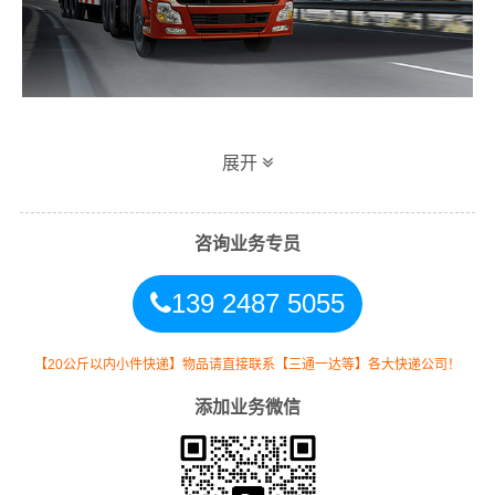
万信文山到西宁专线物流运输方式
展开
同时，为了方便广大客户从文山物流到西宁的不同运输时
效和物流成本要求，
万信
特推出
文山到西宁物流
多种运输
咨询业务专员
方式，以此来降低从广东文山到西宁的物流专线运输成
139 2487 5055
本，提高由文山发货到西宁的物流效率，以便为新老客户
提供更加优质完善的一站式从
文山到青海西宁
的物流门到
门运输服务！
【20公斤以内小件快递】物品请直接联系【三通一达等】各大快递公司！
添加业务微信