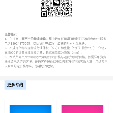
温馨提示
1、在从
文山到西宁的物流运输
过程中若有任何疑问请拨打万信物流统一服务
电话13924875055，以便我们在最短，最快的时间为您解决；
2、不规则货物根据物流行业体积（立方）和重量（公斤）换算公式：长x宽x
高/5000的计费标准收取运费，长宽高单位为毫米（mm）；
3、本站所列由
文山到西宁的物流专线
价格与运费为参考价格，如需详细资费
万信文山到西宁物流公司平台优势
标准请电话咨询客服。普通客户报价以电话咨询万信物流客服为准，月结客户
以合同约定价格为准，感谢您的理解。
万信在文山,砚山县,西畴县,麻栗坡县,马关县,丘北县,广南县,
富宁县等地具有优势的物流网络资源，依靠城东区,城中区,
更多专线
城西区,城北区,湟中区,大通土族,湟源县为转运中心，业务
覆盖公路汽车快运，铁路特快运输，航空货运代理，仓储
物流配送，产品物流，项目物流，并提供上门取货，送货
到门，货物打包，门到门运输等物流相关增值服务，同时
在行业内率先开通文山至西宁的物流专线运输业务，简化