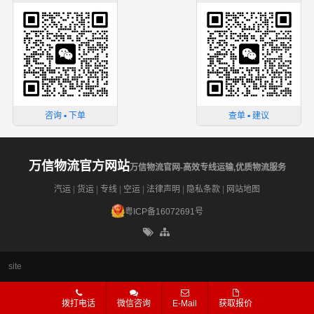
咨询 ▪ 下单
查单 ▪ 建议
万信物流官方网站
万信物流官网-高效专线运输,优质物流服务
汽运
|
货运
|
专线
|
空运
|
法律声明
|
隐私条款
|
网站地图
粤ICP备16072691号
site
拨打电话
微信咨询
E-Mail
获取报价