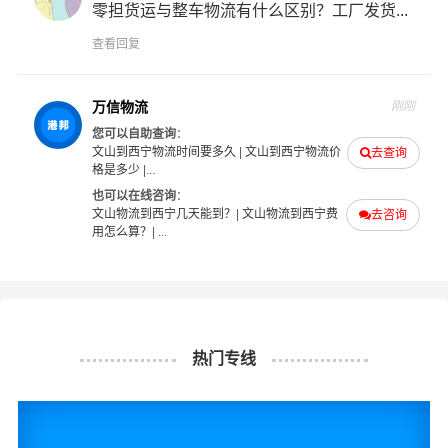
咨询，找到合适您的物流服务商。
零担货运与整车物流有什么区别？工厂发货...
查看回复
#
#
#
#
文山物流
西宁物流
文山货运
西宁货运
万信物流
刚刚
您可以自助查询
：
文山到西宁物流时间要多久
|
文山到西宁物流价
去查询
格是多少
|...
也可以在线咨询
：
文山物流到西宁几天能到？
|
文山物流到西宁费
去咨询
用怎么算？
| ...
热门专线