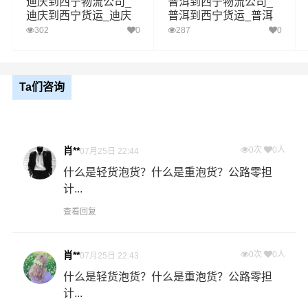
迪庆到西宁物流公司_
普洱到西宁物流公司_
迪庆到西宁货运_迪庆
普洱到西宁货运_普洱
1、以上文山至西宁物流运费仅为站到站报价(不含取货送货
至西宁物流专线
至西宁物流专线
302
0
287
0
存储包装上楼等费用)仅作参考，准确报价请以万信物流官
备注
方客服实际报价单为准！
2、以上文山至西宁物流价格仅为零担散货报价、且时间具
有时效性，随季节变动或货物规格略有浮动！
Ta们咨询
如何计算文山至西宁物流费用总报价？
物流费用总报价=文山提货费用+专线运输费用+西宁送货上
肖**
0次
0人
07月25日 22:44
门费用。
什么是轻货泡货？什么是重泡货？公路零担
计...
怎么计算专线运输费用？
查看回复
专线运输费用的计算方式为：单价货物乘以重量或者体
积。先确定货物性质，货物性质可分为重货、重泡货、泡
货，根据货物性质确定单价。
肖**
0次
0人
07月25日 22:43
什么是轻货泡货？什么是重泡货？公路零担
什么是提货费用（也称接货费、取货费、上门提货费）？
计...
物流公司安排车辆上门把货物运送到专线运输商进行配载