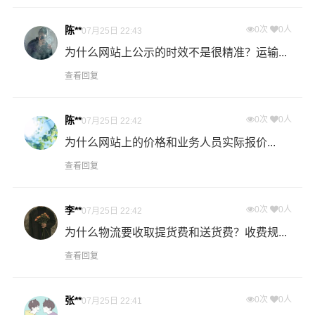
过程中产生的费用称为提货费。提货过程是发货时很重要
的环节，要确认件数、重量、体积、包装、收货信息等物
陈**
0次
0人
07月25日 22:43
流基本信息。
为什么网站上公示的时效不是很精准？运输...
查看回复
什么是送货费用？
即送货上门费用。物流公司安排车辆把货物从西宁物流集
散地运送到指定的收货地点，期间产生的费用称为送货
陈**
0次
0人
07月25日 22:42
费。
为什么网站上的价格和业务人员实际报价...
查看回复
- 万信物流文山物流业务部秉承“用心呵护，值得托付”的服
务理念，凭借文山至西宁物流的优质平台，始终致力于为
客户提供优质高效的文山到西宁的专线物流运输服务。文
李**
0次
0人
07月25日 22:42
山到西宁货运专线是港邦的优质品牌服务，我们一直多年
为什么物流要收取提货费和送货费？收费规...
的在为各行各业提供我们的物流服务，也得到了很多客户
查看回复
的认可和口碑相传，如果您有意向选择我们，我们非常乐
意为您解决物流相关问题。当然，还有很多优秀的
物流公
张**
0次
0人
司
也提供从文山发物流到西宁的运输服务，您也可以多多
07月25日 22:41