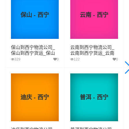
了货物操作流程，减少了货物在途时间，提高了货物流通
效率。公司秉承优质服务的核心价值观，将一如既往地为
保山 - 西宁
云南 - 西宁
更多的人和企业提供到更优质的
文山到西宁物流
专线运输
服务。
保山到西宁物流公司_
云南到西宁物流公司_
文山-西宁
起步价格
重量报价
体积报价
运输时效
保山到西宁货运_保山
云南到西宁货运_云南
至西宁物流专线
至西宁物流专线
329
0
122
0
优质
电仪
电仪
电仪
电仪
汽运
元/票
元/公斤
元/立方
天
文山
取货
文山,砚山县,西畴县,麻栗坡县,马关县,丘北县,广南
迪庆 - 西宁
普洱 - 西宁
区域
县,富宁县
西宁
送货
城东区,城中区,城西区,城北区,湟中区,大通土族,湟
区域
源县