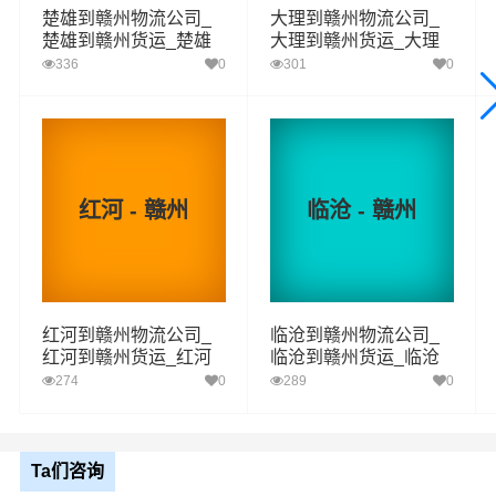
送货
章贡区,南康区,赣县区,信丰县,大余县,上犹县,崇义
楚雄到赣州物流公司_
大理到赣州物流公司_
区域
县,安远县,定南县,全南县,宁都县,于都县,兴国县,会
楚雄到赣州货运_楚雄
大理到赣州货运_大理
昌县,寻乌县,石城县,瑞金,龙南
至赣州物流专线
至赣州物流专线
336
0
301
0
1、以上昭通至赣州物流运费仅为站到站报价(不含取货送货
存储包装上楼等费用)仅作参考，准确报价请以万信物流官
备注
方客服实际报价单为准！
2、以上昭通至赣州物流价格仅为零担散货报价、且时间具
有时效性，随季节变动或货物规格略有浮动！
红河 - 赣州
临沧 - 赣州
如何计算昭通至赣州物流费用总报价？
物流费用总报价=昭通提货费用+专线运输费用+赣州送货上
门费用。
红河到赣州物流公司_
临沧到赣州物流公司_
红河到赣州货运_红河
临沧到赣州货运_临沧
怎么计算专线运输费用？
至赣州物流专线
至赣州物流专线
274
0
289
0
专线运输费用的计算方式为：单价货物乘以重量或者体
积。先确定货物性质，货物性质可分为重货、重泡货、泡
货，根据货物性质确定单价。
Ta们咨询