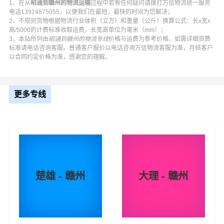
项目物流，并提供上门取货，送货到门，货物打包，门到
1、在从
昭通到赣州的物流运输
过程中若有任何疑问请拨打万信物流统一服务
电话13924875055，以便我们在最短，最快的时间为您解决；
门运输等物流相关增值服务，同时在行业内率先开通昭通
2、不规则货物根据物流行业体积（立方）和重量（公斤）换算公式：长x宽x
至赣州的物流专线运输业务，简化了货物操作流程，减少
高/5000的计费标准收取运费，长宽高单位为毫米（mm）；
3、本站所列由
昭通到赣州的物流专线
价格与运费为参考价格，如需详细资费
了货物在途时间，提高了货物流通效率。公司秉承优质服
标准请电话咨询客服。普通客户报价以电话咨询万信物流客服为准，月结客户
务的核心价值观，将一如既往地为更多的人和企业提供到
以合同约定价格为准，感谢您的理解。
更优质的
昭通到赣州物流
专线运输服务。
更多专线
昭通-赣州
起步价格
重量报价
体积报价
运输时效
优质
电仪
电仪
电仪
电仪
汽运
元/票
元/公斤
元/立方
天
昭通
取货
楚雄 - 赣州
大理 - 赣州
昭阳区,鲁甸县,巧家县,盐津县,大关县,永善县,绥江
区域
县,镇雄县,彝良县,威信县,水富
赣州