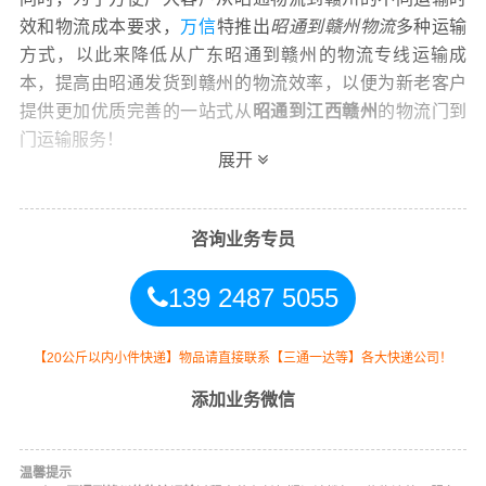
效和物流成本要求，
万信
特推出
昭通到赣州物流
多种运输
方式，以此来降低从广东昭通到赣州的物流专线运输成
本，提高由昭通发货到赣州的物流效率，以便为新老客户
提供更加优质完善的一站式从
昭通到江西赣州
的物流门到
门运输服务！
展开
咨询业务专员
万信昭通到赣州物流公司平台优势
139 2487 5055
万信在昭阳区,鲁甸县,巧家县,盐津县,大关县,永善县,绥江县,
镇雄县,彝良县,威信县,水富等地具有优势的物流网络资源，
【20公斤以内小件快递】物品请直接联系【三通一达等】各大快递公司！
依靠章贡区,南康区,赣县区,信丰县,大余县,上犹县,崇义县,安
添加业务微信
远县,定南县,全南县,宁都县,于都县,兴国县,会昌县,寻乌县,
石城县,瑞金,龙南为转运中心，业务覆盖公路汽车快运，铁
路特快运输，航空货运代理，仓储物流配送，产品物流，
温馨提示