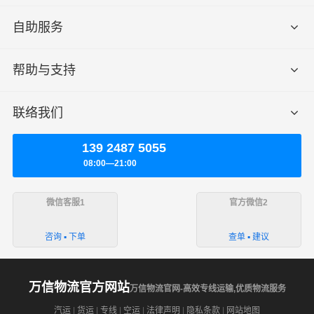
自助服务
帮助与支持
联络我们
139 2487 5055
08:00—21:00
微信客服1
官方微信2
咨询 ▪ 下单
查单 ▪ 建议
万信物流官方网站
万信物流官网-高效专线运输,优质物流服务
汽运
|
货运
|
专线
|
空运
|
法律声明
|
隐私条款
|
网站地图