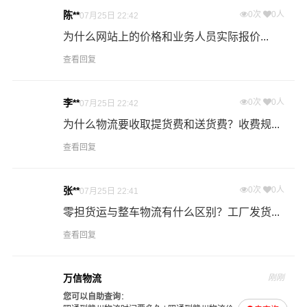
意为您解决物流相关问题。当然，还有很多优秀的
物流公
陈**
0次
0人
07月25日 22:42
司
也提供从昭通发物流到赣州的运输服务，您也可以多多
为什么网站上的价格和业务人员实际报价...
咨询，找到合适您的物流服务商。
查看回复
#
#
#
#
昭通物流
赣州物流
昭通货运
赣州货运
李**
0次
0人
07月25日 22:42
为什么物流要收取提货费和送货费？收费规...
查看回复
张**
0次
0人
07月25日 22:41
零担货运与整车物流有什么区别？工厂发货...
查看回复
万信物流
刚刚
您可以自助查询
：