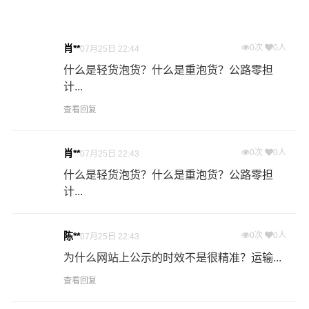
什么是提货费用（也称接货费、取货费、上门提货费）？
物流公司安排车辆上门把货物运送到专线运输商进行配载
肖**
0次
0人
过程中产生的费用称为提货费。提货过程是发货时很重要
07月25日 22:44
的环节，要确认件数、重量、体积、包装、收货信息等物
什么是轻货泡货？什么是重泡货？公路零担
流基本信息。
计...
查看回复
什么是送货费用？
即送货上门费用。物流公司安排车辆把货物从赣州物流集
肖**
0次
0人
07月25日 22:43
散地运送到指定的收货地点，期间产生的费用称为送货
费。
什么是轻货泡货？什么是重泡货？公路零担
计...
- 万信物流昭通物流业务部秉承“用心呵护，值得托付”的服
务理念，凭借昭通至赣州物流的优质平台，始终致力于为
陈**
0次
0人
07月25日 22:43
客户提供优质高效的昭通到赣州的专线物流运输服务。昭
为什么网站上公示的时效不是很精准？运输...
通到赣州货运专线是港邦的优质品牌服务，我们一直多年
的在为各行各业提供我们的物流服务，也得到了很多客户
查看回复
的认可和口碑相传，如果您有意向选择我们，我们非常乐