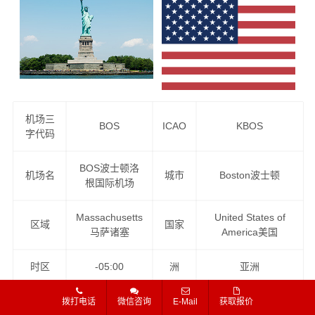
机场三
BOS
ICAO
KBOS
字代码
BOS波士顿洛
机场名
城市
Boston波士顿
根国际机场
Massachusetts
United States of
区域
国家
马萨诸塞
America美国
时区
-05:00
洲
亚洲
Closed on
拨打电话
微信咨询
E-Mail
获取报价
海关机
银行