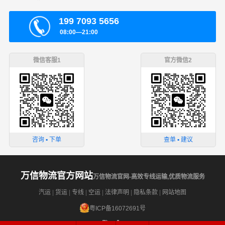
199 7093 5656
08:00—21:00
微信客服1
官方微信2
咨询 ▪ 下单
查单 ▪ 建议
万信物流官方网站
万信物流官网-高效专线运输,优质物流服务
汽运
|
货运
|
专线
|
空运
|
法律声明
|
隐私条款
|
网站地图
粤ICP备16072691号