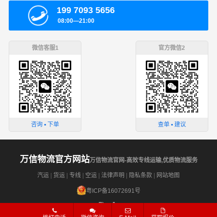
199 7093 5656
08:00—21:00
微信客服1
官方微信2
咨询 ▪ 下单
查单 ▪ 建议
万信物流官方网站
万信物流官网-高效专线运输,优质物流服务
汽运
|
货运
|
专线
|
空运
|
法律声明
|
隐私条款
|
网站地图
粤ICP备16072691号