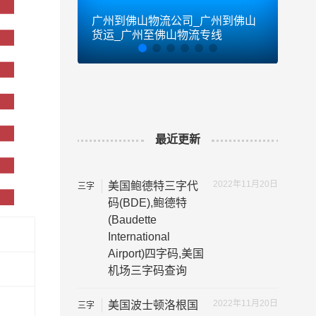
广州到佛山物流公司_广州到佛山
广州
货运_广州至佛山物流专线
货运
最近更新
2022年11月20日
美国鲍德特三字代
三字
代码
码(BDE),鲍德特
(Baudette
International
Airport)四字码,美国
机场三字码查询
2022年11月20日
美国波士顿洛根国
三字