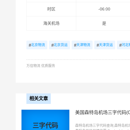
时区
-06:00
海关机场
是
#
#
#
#
#
北京物流
北京货运
天津物流
天津货运
河北
万信物流 优质服务
相关文章
美国森特岛机场三字代码(C
三字代码
森特岛机场三字代码查询,森特岛机场三字代