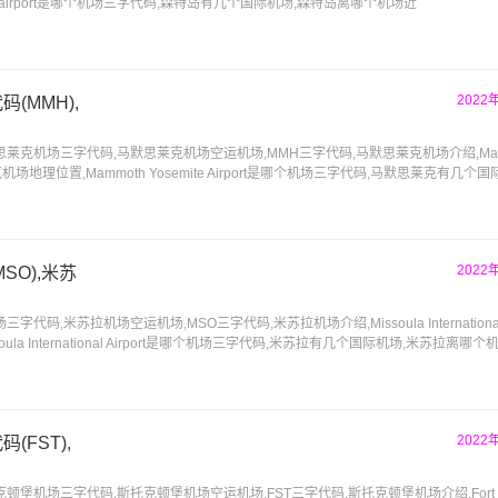
and airport是哪个机场三字代码,森特岛有几个国际机场,森特岛离哪个机场近
2022
(MMH),
克机场三字代码,马默思莱克机场空运机场,MMH三字代码,马默思莱克机场介绍,Mammo
思莱克机场地理位置,Mammoth Yosemite Airport是哪个机场三字代码,马默思莱克有几个
2022
SO),米苏
,米苏拉机场空运机场,MSO三字代码,米苏拉机场介绍,Missoula International A
la International Airport是哪个机场三字代码,米苏拉有几个国际机场,米苏拉离哪个
2022
FST),
机场三字代码,斯托克顿堡机场空运机场,FST三字代码,斯托克顿堡机场介绍,Fort Sto